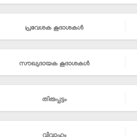
പ്രവേശക കൂദാശകള്‍
സൗഖ്യദായക കൂദാശകള്‍
തിരുപ്പട്ടം
വിവാഹം