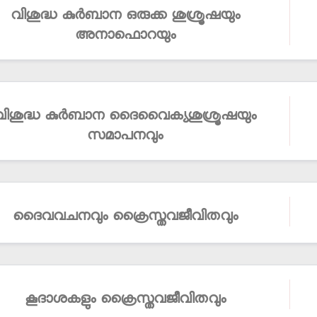
വിശുദ്ധ കുര്‍ബാന ഒരുക്ക ശുശ്രൂഷയും
അനാഫൊറയും
വിശുദ്ധ കുര്‍ബാന ദൈവൈക്യശുശ്രൂഷയും
സമാപനവും
ദൈവവചനവും ക്രൈസ്തവജീവിതവും
കൂദാശകളും ക്രൈസ്തവജീവിതവും