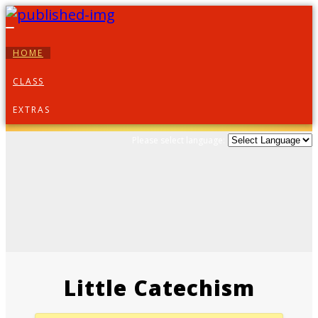
Toggle
navigation
HOME
CLASS
EXTRAS
Please select language:
Little Catechism