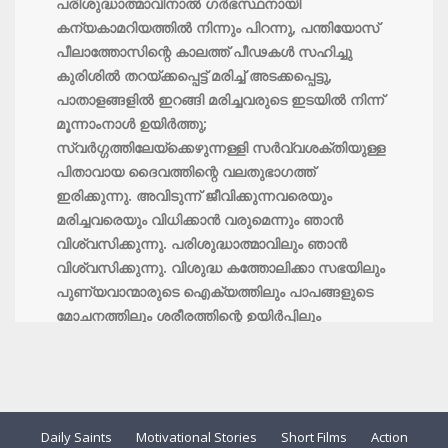
പരിശുദ്ധാത്മാവിനാല്‍ ഗര്‍ഭസ്ഥനായി
കന്യകാമറിയത്തില്‍ നിന്നും പിറന്നു, പന്തിയോസ്
പീലാത്തോസിന്റെ കാലത്ത് പീഢകള്‍ സഹിച്ചു
കുരിശില്‍ തറയ്ക്കപ്പെട്ട് മരിച്ച് അടക്കപ്പെട്ടു,
പാതാളങ്ങളില്‍ ഇറങ്ങി മരിച്ചവരുടെ ഇടയില്‍ നിന്ന്
മൂന്നാംനാള്‍ ഉയിര്‍ത്തു;
സ്വര്‍ഗ്ഗത്തിലേയ്ക്കെഴുന്നള്ളി സര്‍വ്വശക്തിയുള്ള
പിതാവായ ദൈവത്തിന്റെ വലതുഭാഗത്ത്
ഇരിക്കുന്നു. അവിടുന്ന് ജീവിക്കുന്നവരെയും
മരിച്ചവരെയും വിധിക്കാന്‍ വരുമെന്നും ഞാന്‍
വിശ്വസിക്കുന്നു. പരിശുദ്ധാത്മാവിലും ഞാന്‍
വിശ്വസിക്കുന്നു. വിശുദ്ധ കത്തോലിക്കാ സഭയിലും
പുണ്യവാന്മാരുടെ ഐക്യത്തിലും പാപങ്ങളുടെ
മോചനത്തിലും ശരീരത്തിന്റെ ഉയിര്‍പ്പിലും
നിത്യമായ ജീവിതത്തിലും ഞാന്‍ വിശ്വസിക്കുന്നു.
ആമ്മേന്‍
Daily Saints
Motivational Stories
Short Films
Action