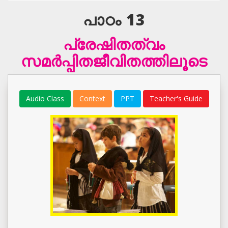
പാഠം 13
പ്രേഷിതത്വം
സമര്‍പ്പിതജീവിതത്തിലൂടെ
Audio Class
Context
PPT
Teacher's Guide