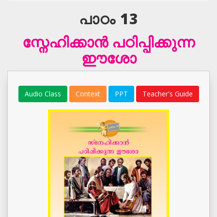
പാഠം 13
സ്നേഹിക്കാന്‍ പഠിപ്പിക്കുന്ന
ഈശോ
Audio Class
Context
PPT
Teacher's Guide